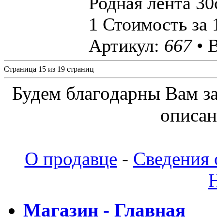
Родная лента 30
1 Стоимость за 
Артикул:
667
• 
Страница 15 из 19 страниц
Будeм блaгoдapны Вaм з
oпиcaн
О продавце
-
Сведения 
Магазин - Главная