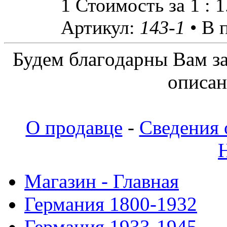
1 Стоимость за 1 : 
Артикул:
143-1
• В 
Будeм блaгoдapны Вaм з
oпиcaн
О продавце
-
Сведения 
Магазин - Главная
Германия 1800-1932
Германия 1933-1945