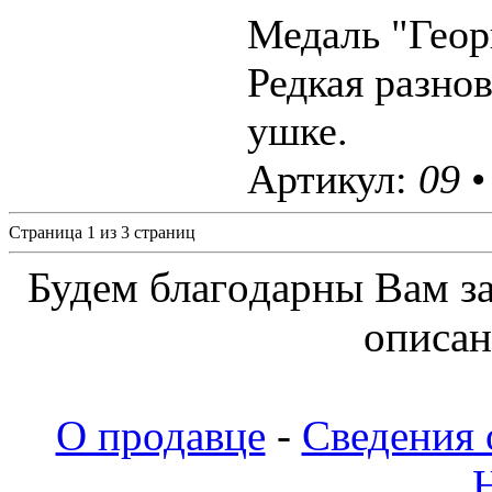
Медаль "Геор
Редкая разно
ушке.
Артикул:
09
•
Страница 1 из 3 страниц
Будeм блaгoдapны Вaм з
oпиcaн
О продавце
-
Сведения 