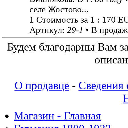
селе Жостово...
1 Стоимость за 1 : 170 E
Артикул:
29-1
• В продаж
Будeм блaгoдapны Вaм з
oпиcaн
О продавце
-
Сведения 
Магазин - Главная