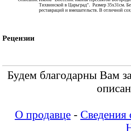
Тихвинской в Царьград". Размер 35х31см. Бе
реставраций и вмешательств. В отличной сох
Рецензии
Будeм блaгoдapны Вaм з
oпиcaн
О продавце
-
Сведения 