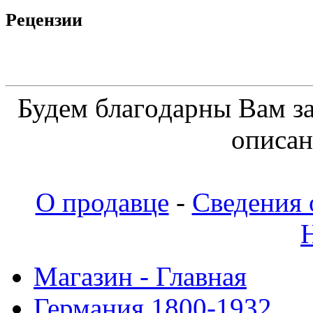
Рецензии
Будeм блaгoдapны Вaм з
oпиcaн
О продавце
-
Сведения 
Магазин - Главная
Германия 1800-1932