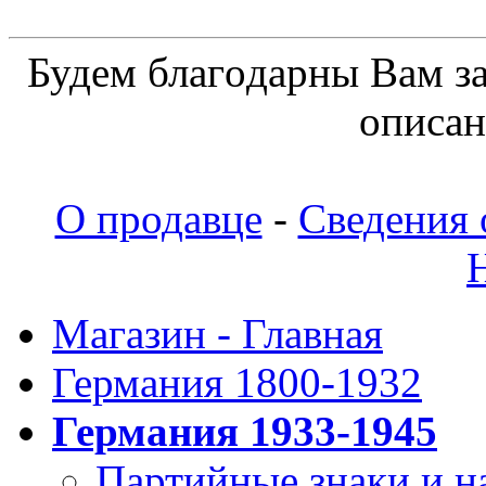
Будeм блaгoдapны Вaм з
oпиcaн
О продавце
-
Сведения 
Магазин - Главная
Германия 1800-1932
Германия 1933-1945
Партийные знаки и н