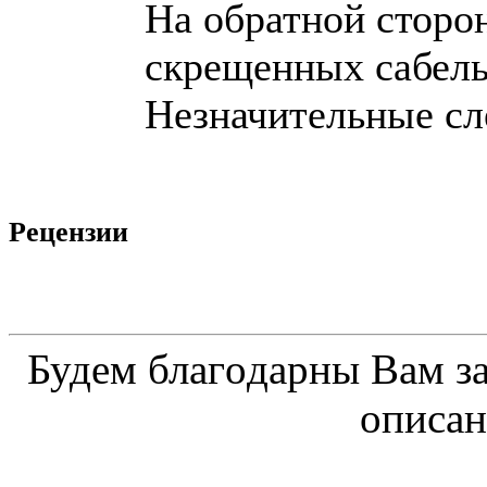
На обратной сторо
скрещенных сабель,
Незначительные сл
Рецензии
Будeм блaгoдapны Вaм з
oпиcaн